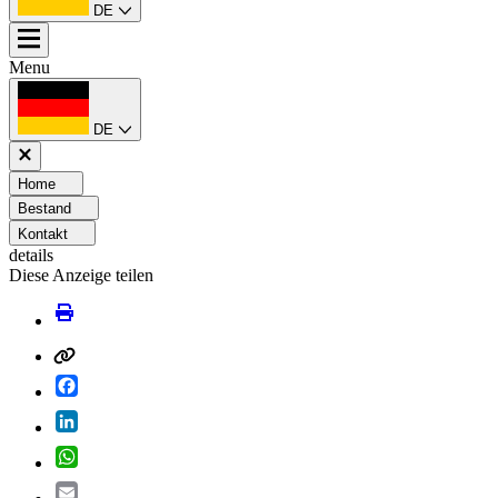
DE
Menu
DE
Home
Bestand
Kontakt
details
Diese Anzeige teilen
Facebook
LinkedIn
WhatsApp
Email