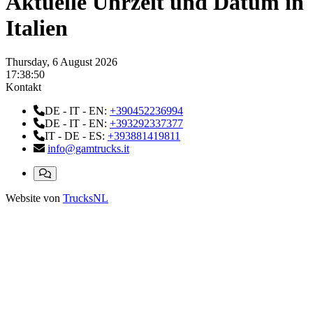
Aktuelle Uhrzeit und Datum in
Italien
Thursday, 6 August 2026
17:38:52
Kontakt
DE - IT - EN:
+390452236994
DE - IT - EN:
+393292337377
IT - DE - ES:
+393881419811
info@gamtrucks.it
Website von
TrucksNL