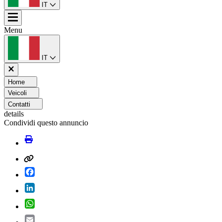
IT
Menu
IT
Home
Veicoli
Contatti
details
Condividi questo annuncio
Facebook
LinkedIn
WhatsApp
Email