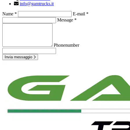
info@gamtrucks.it
Name *
E-mail *
Message *
Phonenumber
Invia messaggio