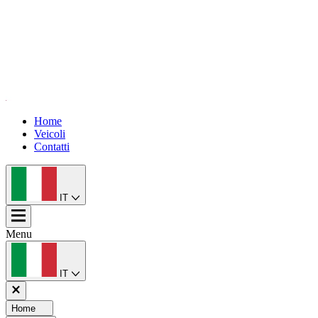
Home
Veicoli
Contatti
IT
Menu
IT
Home