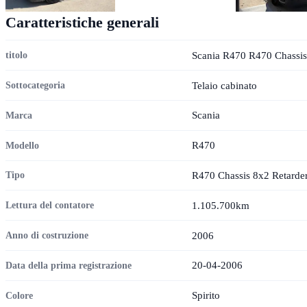
Caratteristiche generali
Scania R470 R470 Chassis
titolo
Telaio cabinato
Sottocategoria
Scania
Marca
R470
Modello
R470 Chassis 8x2 Retarde
Tipo
1.105.700km
Lettura del contatore
2006
Anno di costruzione
20-04-2006
Data della prima registrazione
Spirito
Colore