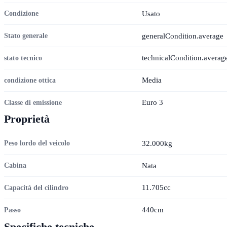
Usato
Condizione
generalCondition.average
Stato generale
technicalCondition.averag
stato tecnico
Media
condizione ottica
Euro 3
Classe di emissione
Proprietà
32.000kg
Peso lordo del veicolo
Nata
Cabina
11.705cc
Capacità del cilindro
440cm
Passo
Specifiche tecniche