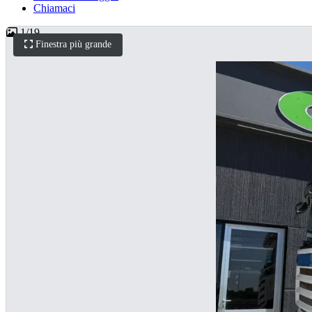
Chiamaci
1
/
19
Finestra più grande