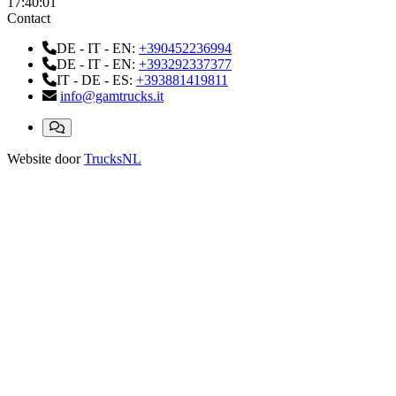
17:40:03
Contact
DE - IT - EN:
+390452236994
DE - IT - EN:
+393292337377
IT - DE - ES:
+393881419811
info@gamtrucks.it
Website door
TrucksNL